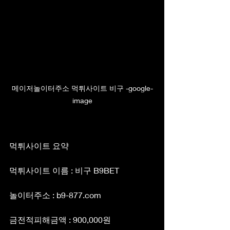
메이저놀이터주소 먹튀사이트 비구 -google-
image
먹튀사이트 요약
먹튀사이트 이름 : ​비구 B9BET
놀이터주소 : b9-877.com
금전적피해금액 : 900,000원