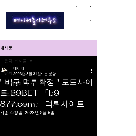
게시물
전체 게시물
메이저
전체 게시물
2023년 3월 31일
1분 분량
" 비구 먹튀확정 " 토토사이
[먹튀사이트]
트 B9BET 『b9-
[보증업체]
877.com』 먹튀사이트
[먹튀사이트]
최종 수정일:
2023년 8월 5일