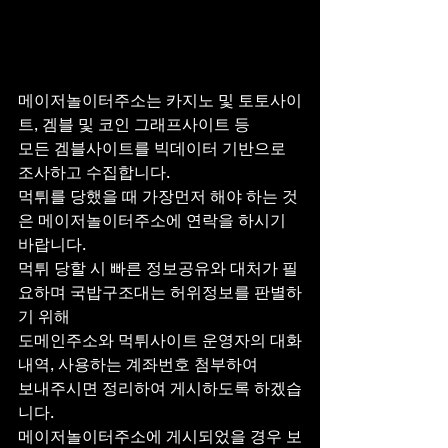
메이저놀이터주소는 카지노 및 토토사이
트, 겜블 및 코인 그래프사이트 등
모든 겜블사이트를 빅데이터 기반으로 
조사하고 수집합니다.
먹튀를 당했을 때 가장먼저 해야 하는 것
은 메이저놀이터주소에 연락을 하시기 
바랍니다.
먹튀 당할 시 빠른 정보공유와 대처가 필
요하며 국밥구조대는 허위정보를 판별하
기 위해
도메인주소와 먹튀사이트 운영자의 대화
내역, 사용하는 계좌번호 첨부하여
보내주시면 정리하여 게시하도록 하겠습
니다.
메이저놀이터주소에 게시되었을 경우 보