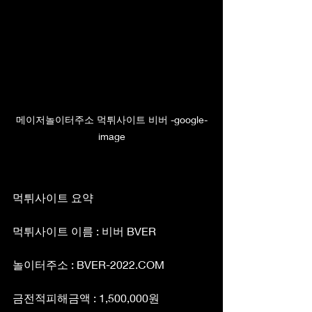
메이저놀이터주소 먹튀사이트 비버 -google-
image
먹튀사이트 요약
먹튀사이트 이름 : ​비버 BVER
놀이터주소 : BVER-2022.COM
금전적피해금액 : 1,500,000원