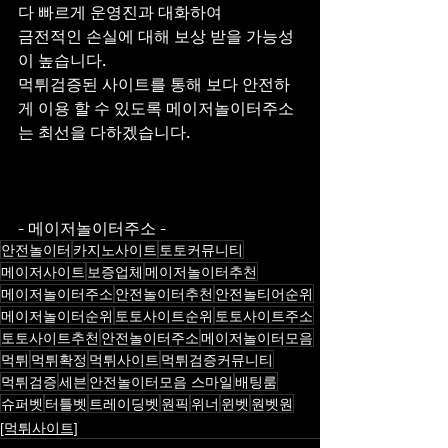
다 빠르게 운영진과 대화하여
금전적인 손실에 대해 보상 받을 가능성
이 높습니다.
먹튀검증된 사이트를 통해 보다 안전하
게 이용 할 수 있도록 메이저놀이터주소
는 최선을 다하겠습니다.
- 메이저놀이터주소 -
안전놀이터
카지노사이트
토토커뮤니티
메이저사이트
보증업체
메이저놀이터추천
메이저놀이터주소
안전놀이터추천
안전놀티어순위
메이저놀이터순위
토토사이트순위
토토사이트주소
토토사이트추천
안전놀이터주소
메이저놀이터모음
먹튀
먹튀확정
먹튀사이트
먹튀검증커뮤니티
먹튀검증
세븐
안전놀이터모음 스마일
배팅룸
슈퍼벳
터틀벳
트레이딩벳
원픽
위너
윈벳
원벳원
[먹튀사이트]