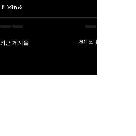
최근 게시물
전체 보기