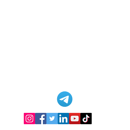
먹튀,먹튀확정,먹튀사이트,먹튀검증,먹튀검증커뮤니티,
안전놀이터,
메이저사이트,토토커뮤니티,카지노사이트,
에볼루션,슬롯사이트,
슬롯게임,바카라,
블랙잭,보증업체,
안전놀이터주소,
안전놀이터추천,
안전놀이터순위,
안전놀이터모음,
안전사이트주소,안전사이트추천,
안전사이트순위​,안전사이트모음,
메이저놀이터주소,메이저놀이터추천,
메이저놀이터순위,
메이저놀이터모음,
메이저사이트주소,
메이저놀이터추천,
메이저사이트순위,메이저놀이터모음
해외메이저놀이터주소,
메이저놀이터 검증사이트,
메이저놀이터 놀검소,
메이저 배팅사이트,메이저 안전공원