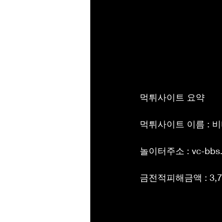
먹튀사이트 요약
먹튀사이트 이름 : ​비
놀이터주소 : vc-bbs
금전적피해금액 : 3,7