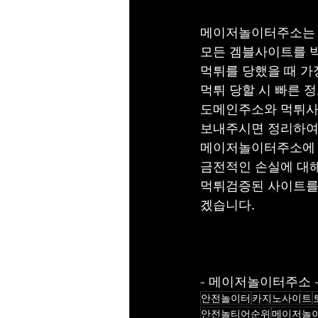
메이저놀이터주소는 카
모든 겜블사이트를 
먹튀를 당했을 때 가
먹튀 당할 시 빠른
도메인주소와 먹튀사
보내주시면 정리하여
메이저놀이터주소에 
금전적인 손실에 대해
먹튀검증된 사이트를 
겠습니다.
- 메이저놀이터주소 
안전놀이터
카지노사이트
안전놀티어순위
메이저놀