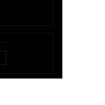
00벳 먹튀확정 " 토토사이
00BET 『sw-
0b.com』 먹튀사이트
1