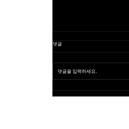
댓글
댓글을 입력하세요.
" 리드벳 먹튀확정 " 토토사이
트 LEADBET 『j-
007.com』 먹튀사이트