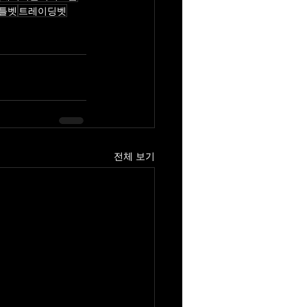
틀벳
트레이딩벳
전체 보기