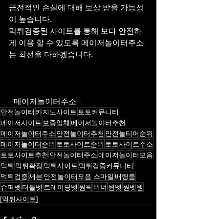
금전적인 손실에 대해 보상 받을 가능성
이 높습니다.
먹튀검증된 사이트를 통해 보다 안전하
게 이용 할 수 있도록 메이저놀이터주소
는 최선을 다하겠습니다.
- 메이저놀이터주소 -
안전놀이터
카지노사이트
토토커뮤니티
메이저사이트
보증업체
메이저놀이터추천
메이저놀이터주소
안전놀이터추천
안전놀티어순위
메이저놀이터순위
토토사이트순위
토토사이트주소
토토사이트추천
안전놀이터주소
메이저놀이터모음
먹튀
먹튀확정
먹튀사이트
먹튀검증커뮤니티
먹튀검증
세븐
안전놀이터모음 스마일
배팅룸
슈퍼벳
터틀벳
트레이딩벳
원픽
위너
윈벳
원벳원
[먹튀사이트]