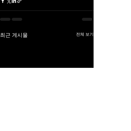
최근 게시물
전체 보기