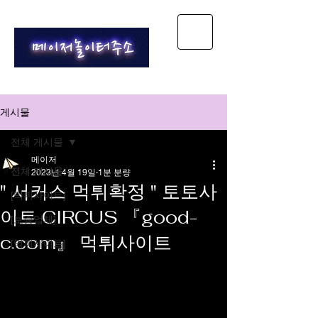
게시물
전체 게시물
메이저
전체 게시물
2023년 4월 19일
1분 분량
" 서커스 먹튀확정 " 토토사
[먹튀사이트]
이트 CIRCUS 『good-
[보증업체]
c.com』 먹튀사이트
[먹튀사이트]