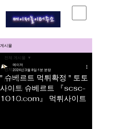
게시물
전체 게시물
메이저
전체 게시물
2024년 3월 8일
1분 분량
" 슈베르트 먹튀확정 " 토토
[먹튀사이트]
사이트 슈베르트 『scsc-
[보증업체]
1010.com』 먹튀사이트
[먹튀사이트]