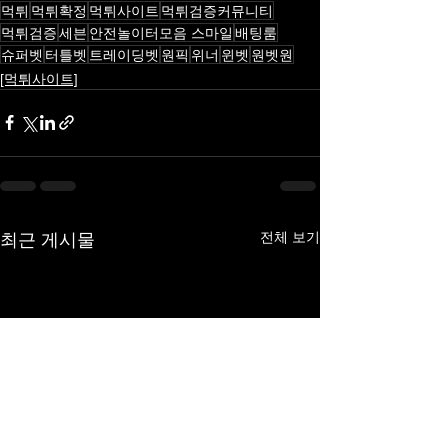
먹튀
먹튀확정
먹튀사이트
먹튀검증커뮤니티
먹튀검증
세븐
안전놀이터모음 스마일
배팅룸
슈퍼벳
터틀벳
트레이딩벳
원픽
위너
윈벳
원벳원
[먹튀사이트]
최근 게시물
전체 보기