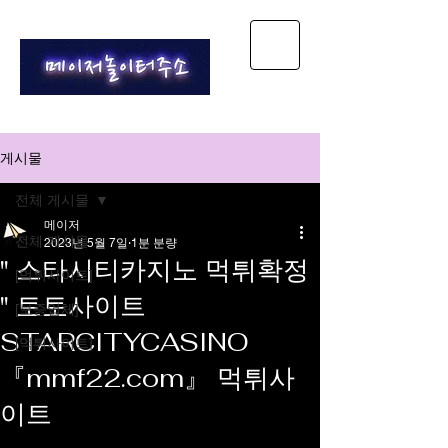
게시물
전체 게시물
메이저
전체 게시물
2023년 5월 7일
1분 분량
" 스타시티카지노 먹튀확정
[먹튀사이트]
" 토토사이트
[보증업체]
STARCITYCASINO
[먹튀사이트]
『mmf22.com』 먹튀사
이트