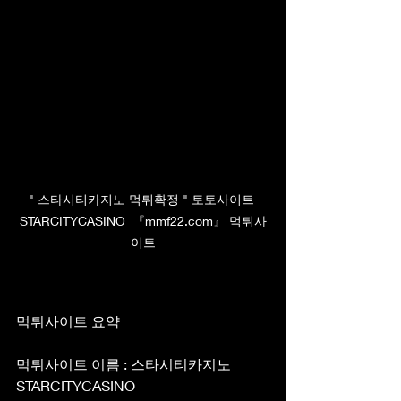
" 스타시티카지노 먹튀확정 " 토토사이트 
STARCITYCASINO  『mmf22.com』 먹튀사
이트
먹튀사이트 요약
먹튀사이트 이름 : ​스타시티카지노 
STARCITYCASINO 