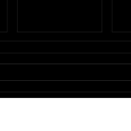
" 파워볼쌈치기 먹튀확정 " 토
" 3
토사이트 POWER CAMP
트 3
『sd-070.com』 먹튀사이
30
트
【메이저놀이터주소】
토토사이트 안전놀이터 메이저사이트 추천 NO.