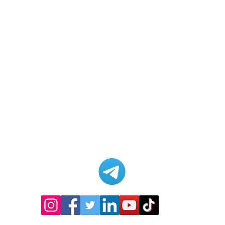
먹튀,먹튀확정,먹튀사이트,먹튀검증,먹튀검증커뮤니티,
안전놀이터,
메이저사이트,토토커뮤니티,카지노사이트,
에볼루션,슬롯사이트,
슬롯게임,바카라,
블랙잭,보증업체,
안전놀이터주소,
안전놀이터추천,
안전놀이터순위,
안전놀이터모음,
안전사이트주소,안전사이트추천,
안전사이트순위​,안전사이트모음,
메이저놀이터주소,메이저놀이터추천,
메이저놀이터순위,
메이저놀이터모음,
메이저사이트주소,
메이저놀이터추천,
메이저사이트순위,메이저놀이터모음
해외메이저놀이터주소,
메이저놀이터 검증사이트,
메이저놀이터 놀검소,
메이저 배팅사이트,메이저 안전공원