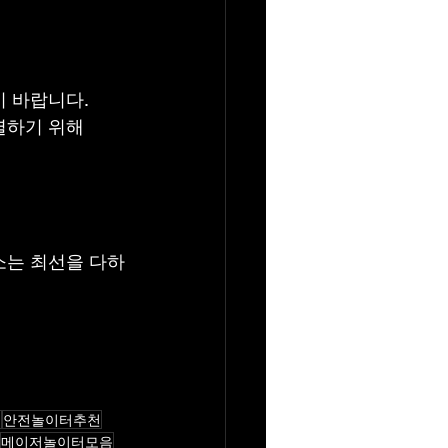
 바랍니다.
별하기 위해
소는 최선을 다하
소
안전놀이터추천
메이저놀이터모음