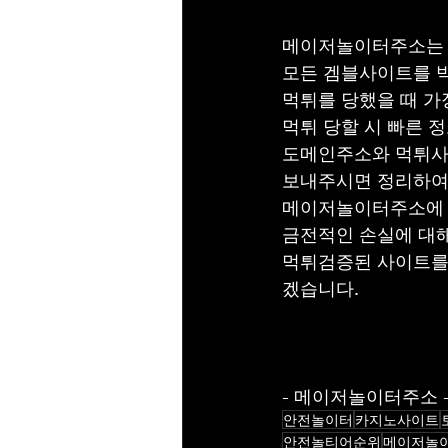
메이저놀이터주소는 카
모든 겜블사이트를 
먹튀를 당했을 때 가
먹튀 당할 시 빠른
도메인주소와 먹튀사
보내주시면 정리하여
메이저놀이터주소에 
금전적인 손실에 대해
먹튀검증된 사이트를 
겠습니다.
- 메이저놀이터주소 
안전놀이터
카지노사이트
안전놀티어순위
메이저놀