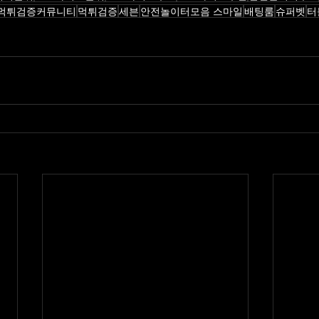
먹튀검증커뮤니티
먹튀검증
세븐
안전놀이터모음 스마일
배팅룸
슈퍼벳
터