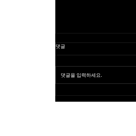
댓글
댓글을 입력하세요.
" 리드벳 먹튀확정 " 토토사이
트 LEADBET 『j-
007.com』 먹튀사이트