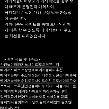
메이저놀이터주소에 게시되었을 경우 보
다 빠르게 운영진과 대화하여
금전적인 손실에 대해 보상 받을 가능성
이 높습니다.
먹튀검증된 사이트를 통해 보다 안전하
게 이용 할 수 있도록 메이저놀이터주소
는 최선을 다하겠습니다.
- 메이저놀이터주소 -
안전놀이터
카지노사이트
토토커뮤니티
메이저사이트
보증업체
메이저놀이터추천
메이저놀이터주소
안전놀이터추천
안전놀티어순위
메이저놀이터순위
토토사이트순위
토토사이트주소
토토사이트추천
안전놀이터주소
메이저놀이터모음
먹튀
먹튀확정
먹튀사이트
먹튀검증커뮤니티
먹튀검증
세븐
안전놀이터모음 스마일
배팅룸
슈퍼벳
터틀벳
트레이딩벳
원픽
위너
윈벳
원벳원
[먹튀사이트]