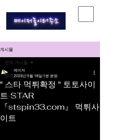
게시물
전체 게시물
메이저
전체 게시물
2023년 5월 18일
1분 분량
" 스타 먹튀확정 " 토토사이
[먹튀사이트]
트 STAR
[보증업체]
『stspin33.com』 먹튀사
[먹튀사이트]
이트