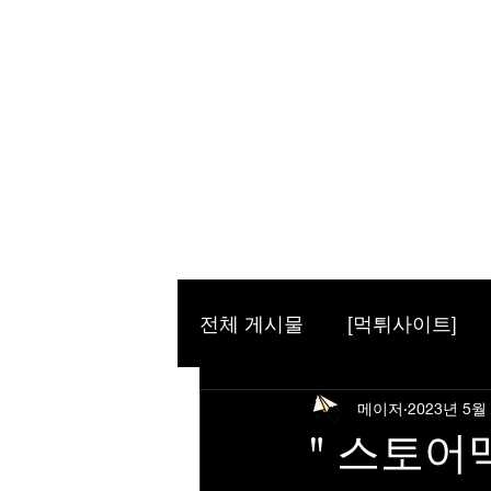
전체 게시물
[먹튀사이트]
메이저
2023년 5월
" 스토어