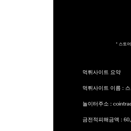
" 스토어
먹튀사이트 요약
먹튀사이트 이름 : ​
놀이터주소 : cointrad
금전적피해금액 : 60,