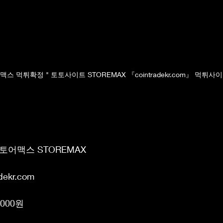
맥스 먹튀확정 " 토토사이트 STOREMAX 『cointradekr.com』 먹튀사
스토어맥스 STOREMAX
ekr.com
000원