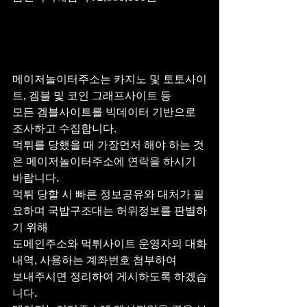
메이저놀이터주소는 카지노 및 토토사이
트, 겜블 및 코인 그래프사이트 등
모든 겜블사이트를 빅데이터 기반으로 
조사하고 수집합니다.
먹튀를 당했을 때 가장먼저 해야 하는 것
은 메이저놀이터주소에 연락을 하시기 
바랍니다.
먹튀 당할 시 빠른 정보공유와 대처가 필
요하며 국밥구조대는 허위정보를 판별하
기 위해
도메인주소와 먹튀사이트 운영자의 대화
내역, 사용하는 계좌번호 첨부하여
보내주시면 정리하여 게시하도록 하겠습
니다.