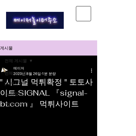
게시물
전체 게시물
메이저
전체 게시물
2023년 8월 26일
1분 분량
" 시그널 먹튀확정 " 토토사
[먹튀사이트]
이트 SIGNAL 『signal-
[보증업체]
bt.com 』 먹튀사이트
[먹튀사이트]