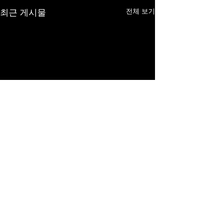
최근 게시물
전체 보기
댓글