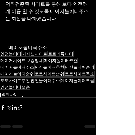
먹튀검증된 사이트를 통해 보다 안전하
게 이용 할 수 있도록 메이저놀이터주소
는 최선을 다하겠습니다.
- 메이저놀이터주소 -
안전놀이터
카지노사이트
토토커뮤니티
메이저사이트
보증업체
메이저놀이터추천
메이저놀이터주소
안전놀이터추천
안전놀티어순위
메이저놀이터순위
토토사이트순위
토토사이트주소
토토사이트추천
안전놀이터주소
메이저놀이터모음
안전놀이터모음
[먹튀사이트]