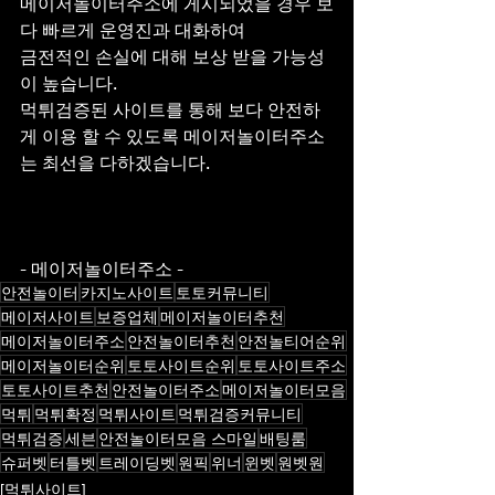
메이저놀이터주소에 게시되었을 경우 보
다 빠르게 운영진과 대화하여
금전적인 손실에 대해 보상 받을 가능성
이 높습니다.
먹튀검증된 사이트를 통해 보다 안전하
게 이용 할 수 있도록 메이저놀이터주소
는 최선을 다하겠습니다.
- 메이저놀이터주소 -
안전놀이터
카지노사이트
토토커뮤니티
메이저사이트
보증업체
메이저놀이터추천
메이저놀이터주소
안전놀이터추천
안전놀티어순위
메이저놀이터순위
토토사이트순위
토토사이트주소
토토사이트추천
안전놀이터주소
메이저놀이터모음
먹튀
먹튀확정
먹튀사이트
먹튀검증커뮤니티
먹튀검증
세븐
안전놀이터모음 스마일
배팅룸
슈퍼벳
터틀벳
트레이딩벳
원픽
위너
윈벳
원벳원
[먹튀사이트]