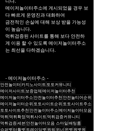
니다.
메이저놀이터주소에 게시되었을 경우 보
다 빠르게 운영진과 대화하여
금전적인 손실에 대해 보상 받을 가능성
이 높습니다.
먹튀검증된 사이트를 통해 보다 안전하
게 이용 할 수 있도록 메이저놀이터주소
는 최선을 다하겠습니다.
- 메이저놀이터주소 -
안전놀이터
카지노사이트
토토커뮤니티
메이저사이트
보증업체
메이저놀이터추천
메이저놀이터주소
안전놀이터추천
안전놀티어순위
메이저놀이터순위
토토사이트순위
토토사이트주소
토토사이트추천
안전놀이터주소
메이저놀이터모음
먹튀
먹튀확정
먹튀사이트
먹튀검증커뮤니티
먹튀검증
세븐
안전놀이터모음 스마일
배팅룸
슈퍼벳
터틀벳
트레이딩벳
원픽
위너
윈벳
원벳원