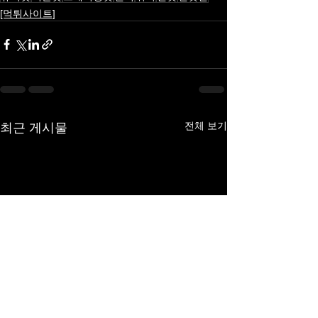
[먹튀사이트]
최근 게시물
전체 보기