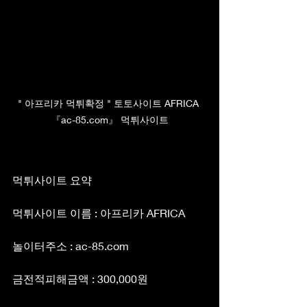
" 아프리카 먹튀확정 " 토토사이트 AFRICA 
『ac-85.com』 먹튀사이트
먹튀사이트 요약
먹튀사이트 이름 : ​아프리카 AFRICA
놀이터주소 : ac-85.com
금전적피해금액 : 300,000원