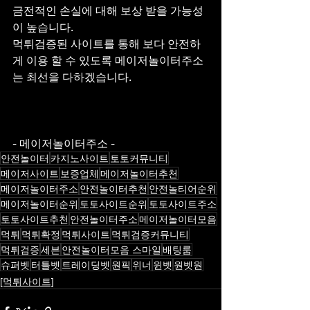
금전적인 손실에 대해 보상 받을 가능성
이 높습니다.
먹튀검증된 사이트를 통해 보다 안전하
게 이용 할 수 있도록 메이저놀이터주소
는 최선을 다하겠습니다.
- 메이저놀이터주소 -
안전놀이터
카지노사이트
토토커뮤니티
메이저사이트
보증업체
메이저놀이터추천
메이저놀이터주소
안전놀이터추천
안전놀티어순위
메이저놀이터순위
토토사이트순위
토토사이트주소
토토사이트추천
안전놀이터주소
메이저놀이터모음
먹튀
먹튀확정
먹튀사이트
먹튀검증커뮤니티
먹튀검증
세븐
안전놀이터모음 스마일
배팅룸
슈퍼벳
터틀벳
트레이딩벳
원픽
위너
윈벳
원벳원
[먹튀사이트]