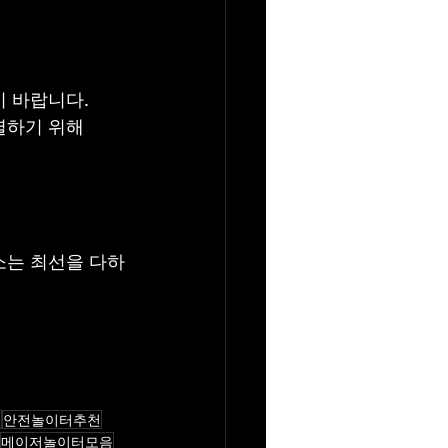
 바랍니다.
별하기 위해
소는 최선을 다하
소
안전놀이터추천
메이저놀이터모음