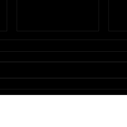
" 파워볼쌈치기 먹튀확정 " 토
" 3
토사이트 POWER CAMP
트 3
『sd-070.com』 먹튀사이
30
트
【메이저놀이터주소】
토토사이트 안전놀이터 메이저사이트 추천 NO.