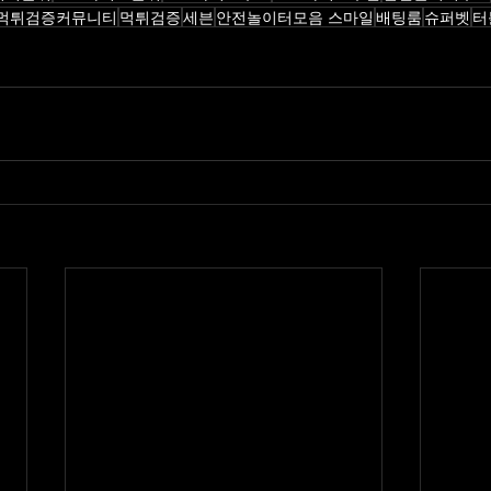
먹튀검증커뮤니티
먹튀검증
세븐
안전놀이터모음 스마일
배팅룸
슈퍼벳
터