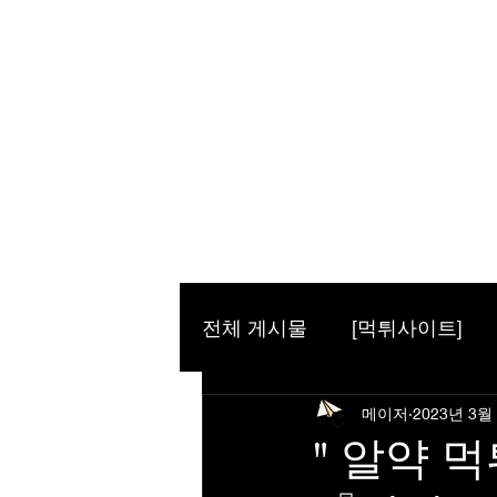
전체 게시물
[먹튀사이트]
메이저
2023년 3월
" 알약 