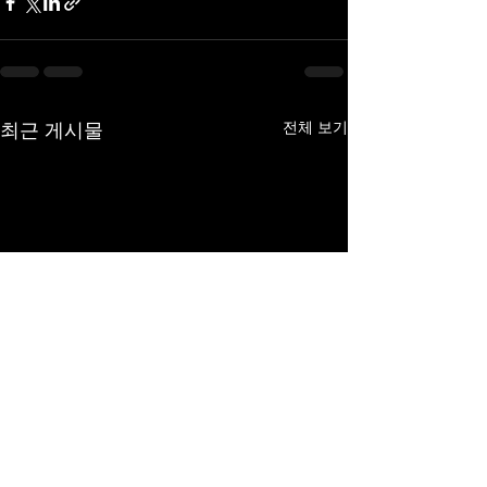
최근 게시물
전체 보기