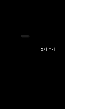
전체 보기