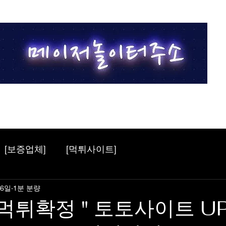
메이저놀이터
보증업체
먹튀사이트
[보증업체]
[먹튀사이트]
 6일
1분 분량
 먹튀확정 " 토토사이트 UP