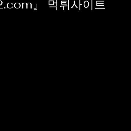
22.com』 먹튀사이트