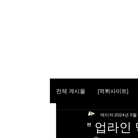
전체 게시물
[먹튀사이트]
메이저
2024년 8월
" 업라인