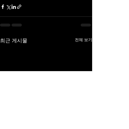
최근 게시물
전체 보기