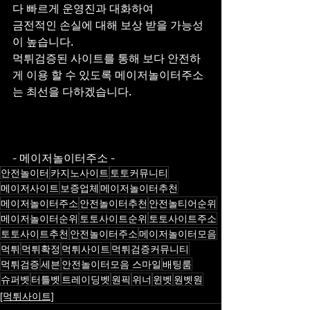
다 빠르게 운영진과 대화하여
금전적인 손실에 대해 보상 받을 가능성
이 높습니다.
먹튀검증된 사이트를 통해 보다 안전하
게 이용 할 수 있도록 메이저놀이터주소
는 최선을 다하겠습니다.
- 메이저놀이터주소 -
안전놀이터
카지노사이트
토토커뮤니티
메이저사이트
보증업체
메이저놀이터추천
메이저놀이터주소
안전놀이터추천
안전놀티어순위
메이저놀이터순위
토토사이트순위
토토사이트주소
토토사이트추천
안전놀이터주소
메이저놀이터모음
먹튀
먹튀확정
먹튀사이트
먹튀검증커뮤니티
먹튀검증
세븐
안전놀이터모음 스마일
배팅룸
슈퍼벳
터틀벳
트레이딩벳
원픽
위너
윈벳
원벳원
[먹튀사이트]