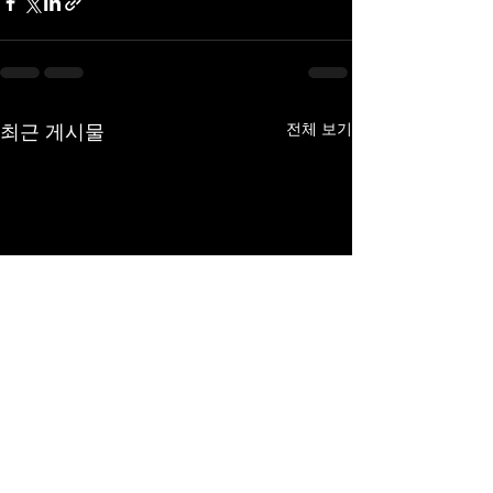
최근 게시물
전체 보기