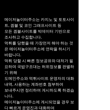
메이저놀이터주소는 카지노 및 토토사이
트, 겜블 및 코인 그래프사이트 등
모든 겜블사이트를 빅데이터 기반으로 
조사하고 수집합니다.
먹튀를 당했을 때 가장먼저 해야 하는 것
은 메이저놀이터주소에 연락을 하시기 
바랍니다.
먹튀 당할 시 빠른 정보공유와 대처가 필
요하며 국밥구조대는 허위정보를 판별하
기 위해
도메인주소와 먹튀사이트 운영자의 대화
내역, 사용하는 계좌번호 첨부하여
보내주시면 정리하여 게시하도록 하겠습
니다.
메이저놀이터주소에 게시되었을 경우 보
다 빠르게 운영진과 대화하여