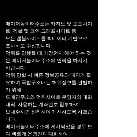
메이저놀이터주소는 카지노 및 토토사이
트, 겜블 및 코인 그래프사이트 등
모든 겜블사이트를 빅데이터 기반으로 
조사하고 수집합니다.
먹튀를 당했을 때 가장먼저 해야 하는 것
은 메이저놀이터주소에 연락을 하시기 
바랍니다.
먹튀 당할 시 빠른 정보공유와 대처가 필
요하며 국밥구조대는 허위정보를 판별하
기 위해
도메인주소와 먹튀사이트 운영자의 대화
내역, 사용하는 계좌번호 첨부하여
보내주시면 정리하여 게시하도록 하겠습
니다.
메이저놀이터주소에 게시되었을 경우 보
다 빠르게 운영진과 대화하여