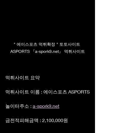
" 에이스포츠 먹튀확정 " 토토사이트 
ASPORTS 『a-spork9.net』 먹튀사이트
먹튀사이트 요약
먹튀사이트 이름 : ​에이스포츠 ASPORTS
놀이터주소 : 
a-spork9.net
금전적피해금액 : 2,100,000원