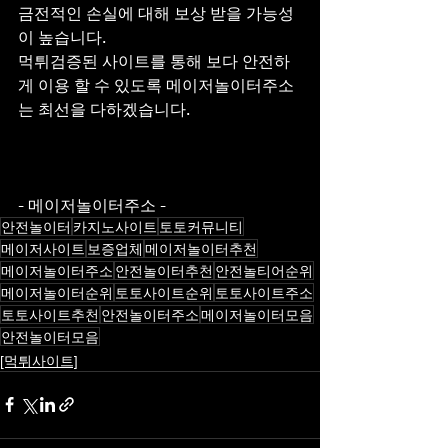
금전적인 손실에 대해 보상 받을 가능성
이 높습니다.
먹튀검증된 사이트를 통해 보다 안전하
게 이용 할 수 있도록 메이저놀이터주소
는 최선을 다하겠습니다.
- 메이저놀이터주소 -
안전놀이터
카지노사이트
토토커뮤니티
메이저사이트
보증업체
메이저놀이터추천
메이저놀이터주소
안전놀이터추천
안전놀티어순위
메이저놀이터순위
토토사이트순위
토토사이트주소
토토사이트추천
안전놀이터주소
메이저놀이터모음
안전놀이터모음
[먹튀사이트]