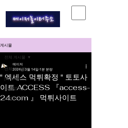
게시물
전체 게시물
메이저
전체 게시물
2024년 3월 14일
1분 분량
" 엑세스 먹튀확정 " 토토사
[먹튀사이트]
이트 ACCESS 『access-
[보증업체]
24.com 』 먹튀사이트
[먹튀사이트]