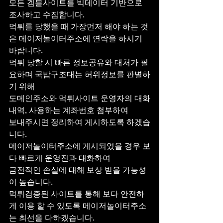
모든 겜블사이트를 빅데이터 기반으로 
조사하고 수집합니다.
먹튀를 당했을 때 가장먼저 해야 하는 것
은 메이저놀이터주소에 연락을 하시기 
바랍니다.
먹튀 당할 시 빠른 정보공유와 대처가 필
요하며 국밥구조대는 허위정보를 판별하
기 위해
도메인주소와 먹튀사이트 운영자의 대화
내역, 사용하는 계좌번호 첨부하여
보내주시면 정리하여 게시하도록 하겠습
니다.
메이저놀이터주소에 게시되었을 경우 보
다 빠르게 운영진과 대화하여
금전적인 손실에 대해 보상 받을 가능성
이 높습니다.
먹튀검증된 사이트를 통해 보다 안전하
게 이용 할 수 있도록 메이저놀이터주소
는 최선을 다하겠습니다.