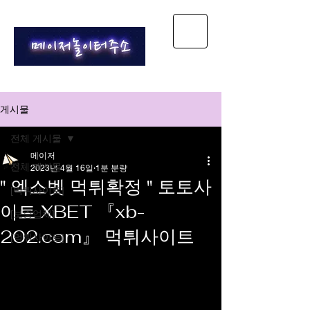
게시물
전체 게시물
메이저
전체 게시물
2023년 4월 16일
1분 분량
" 엑스벳 먹튀확정 " 토토사
[먹튀사이트]
이트 XBET 『xb-
[보증업체]
202.com』 먹튀사이트
[먹튀사이트]