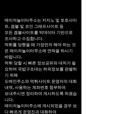
메이저놀이터주소는 카지노 및 토토사이
트, 겜블 및 코인 그래프사이트 등
모든 겜블사이트를 빅데이터 기반으로 
조사하고 수집합니다.
먹튀를 당했을 때 가장먼저 해야 하는 것
은 메이저놀이터주소에 연락을 하시기 
바랍니다.
먹튀 당할 시 빠른 정보공유와 대처가 필
요하며 국밥구조대는 허위정보를 판별하
기 위해
도메인주소와 먹튀사이트 운영자의 대화
내역, 사용하는 계좌번호 첨부하여
보내주시면 정리하여 게시하도록 하겠습
니다.
메이저놀이터주소에 게시되었을 경우 보
다 빠르게 운영진과 대화하여