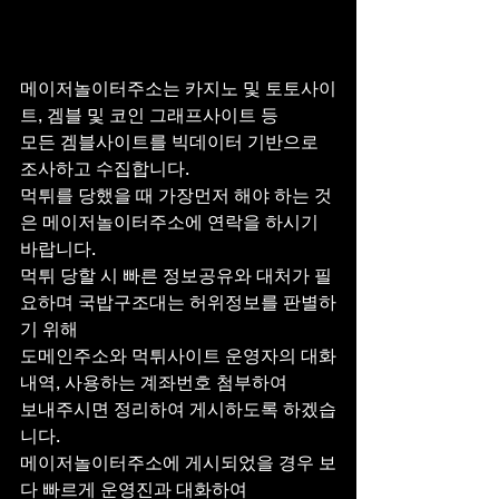
메이저놀이터주소는 카지노 및 토토사이
트, 겜블 및 코인 그래프사이트 등
모든 겜블사이트를 빅데이터 기반으로 
조사하고 수집합니다.
먹튀를 당했을 때 가장먼저 해야 하는 것
은 메이저놀이터주소에 연락을 하시기 
바랍니다.
먹튀 당할 시 빠른 정보공유와 대처가 필
요하며 국밥구조대는 허위정보를 판별하
기 위해
도메인주소와 먹튀사이트 운영자의 대화
내역, 사용하는 계좌번호 첨부하여
보내주시면 정리하여 게시하도록 하겠습
니다.
메이저놀이터주소에 게시되었을 경우 보
다 빠르게 운영진과 대화하여