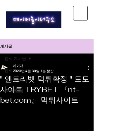
게시물
전체 게시물
메이저
전체 게시물
2023년 4월 30일
1분 분량
" 엔트리벳 먹튀확정 " 토토
[먹튀사이트]
사이트 TRYBET 『nt-
[보증업체]
bet.com』 먹튀사이트
[먹튀사이트]