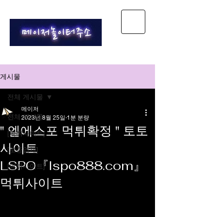
게시물
전체 게시물
메이저
전체 게시물
2023년 8월 25일
1분 분량
" 엘에스포 먹튀확정 " 토토
[먹튀사이트]
사이트
[보증업체]
LSPO『lspo888.com』
[먹튀사이트]
먹튀사이트