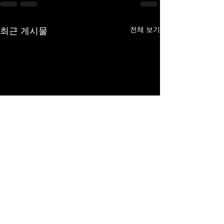
최근 게시물
전체 보기