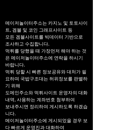
메이저놀이터주소는 카지노 및 토토사이
트, 겜블 및 코인 그래프사이트 등
모든 겜블사이트를 빅데이터 기반으로 
조사하고 수집합니다.
먹튀를 당했을 때 가장먼저 해야 하는 것
은 메이저놀이터주소에 연락을 하시기 
바랍니다.
먹튀 당할 시 빠른 정보공유와 대처가 필
요하며 국밥구조대는 허위정보를 판별하
기 위해
도메인주소와 먹튀사이트 운영자의 대화
내역, 사용하는 계좌번호 첨부하여
보내주시면 정리하여 게시하도록 하겠습
니다.
메이저놀이터주소에 게시되었을 경우 보
다 빠르게 운영진과 대화하여