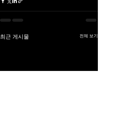
최근 게시물
전체 보기