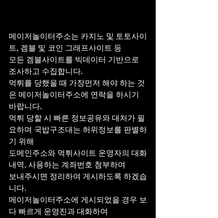
메이저놀이터주소는 카지노 및 토토사이
트, 겜블 및 코인 그래프사이트 등
모든 겜블사이트를 빅데이터 기반으로 
조사하고 수집합니다.
먹튀를 당했을 때 가장먼저 해야 하는 것
은 메이저놀이터주소에 연락을 하시기 
바랍니다.
먹튀 당할 시 빠른 정보공유와 대처가 필
요하며 국밥구조대는 허위정보를 판별하
기 위해
도메인주소와 먹튀사이트 운영자의 대화
내역, 사용하는 계좌번호 첨부하여
보내주시면 정리하여 게시하도록 하겠습
니다.
메이저놀이터주소에 게시되었을 경우 보
다 빠르게 운영진과 대화하여