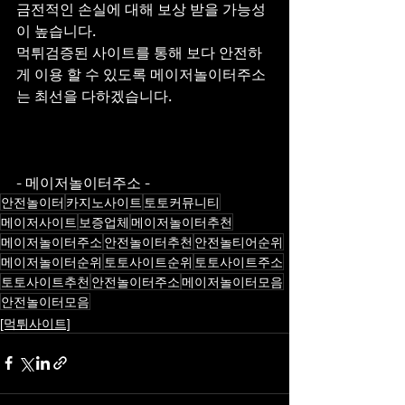
금전적인 손실에 대해 보상 받을 가능성
이 높습니다.
먹튀검증된 사이트를 통해 보다 안전하
게 이용 할 수 있도록 메이저놀이터주소
는 최선을 다하겠습니다.
- 메이저놀이터주소 -
안전놀이터
카지노사이트
토토커뮤니티
메이저사이트
보증업체
메이저놀이터추천
메이저놀이터주소
안전놀이터추천
안전놀티어순위
메이저놀이터순위
토토사이트순위
토토사이트주소
토토사이트추천
안전놀이터주소
메이저놀이터모음
안전놀이터모음
[먹튀사이트]