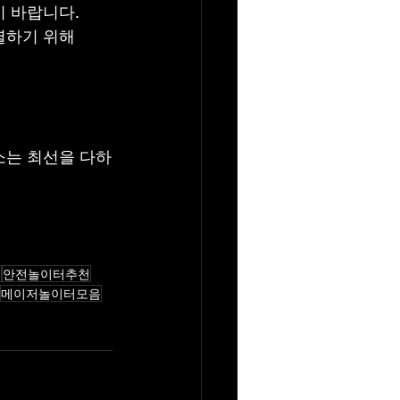
 바랍니다.
별하기 위해
소는 최선을 다하
소
안전놀이터추천
메이저놀이터모음