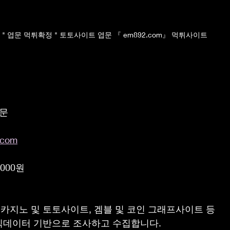
" 엽문 먹튀확정 " 토토사이트 엽문 『 em892.com』 먹튀사이트
엽문
.com
000원
지노 및 토토사이트, 겜블 및 코인 그래프사이트 등
빅데이터 기반으로 조사하고 수집합니다.