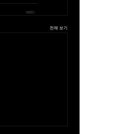
전체 보기