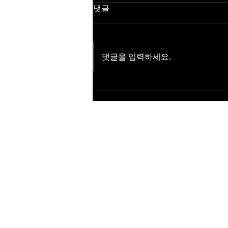
댓글
댓글을 입력하세요.
" 리드벳 먹튀확정 " 토토사이
트 LEADBET 『j-
007.com』 먹튀사이트