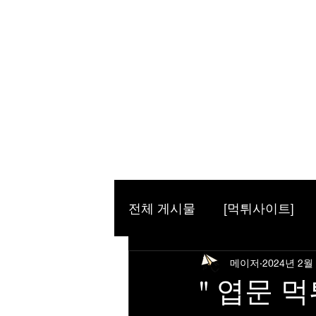
전체 게시물
[먹튀사이트]
메이저
2024년 2월
" 엽문 