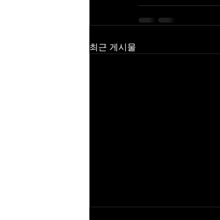
최근 게시물