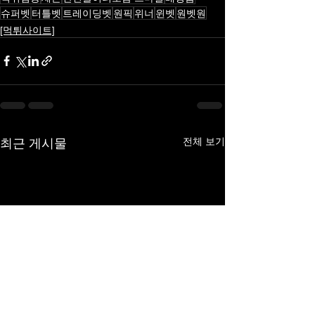
슈퍼벳
터틀벳
트레이딩벳
원픽
위너
윈벳
원벳원
[먹튀사이트]
최근 게시물
전체 보기