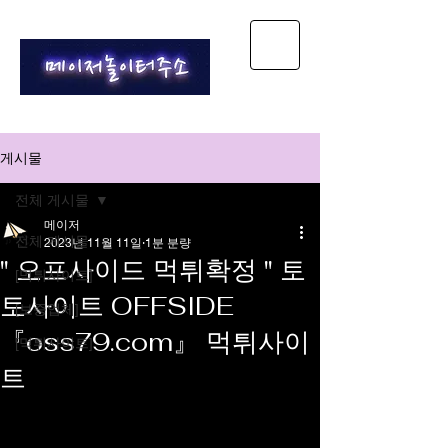
게시물
전체 게시물
메이저
전체 게시물
2023년 11월 11일
1분 분량
" 오프사이드 먹튀확정 " 토
[먹튀사이트]
토사이트 OFFSIDE
[보증업체]
『oss79.com』 먹튀사이
[먹튀사이트]
트