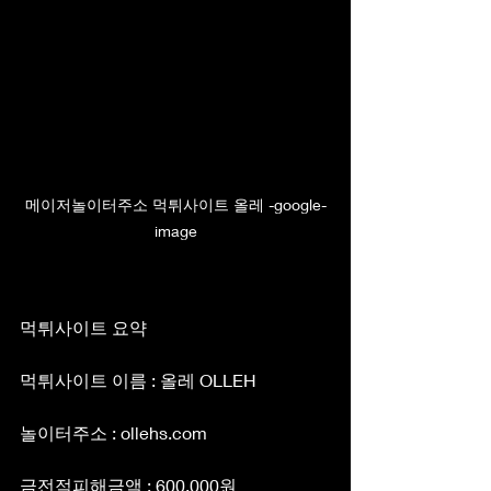
메이저놀이터주소 먹튀사이트 올레 -google-
image
먹튀사이트 요약
먹튀사이트 이름 : ​올레 OLLEH
놀이터주소 : ollehs.com
금전적피해금액 : 600,000원