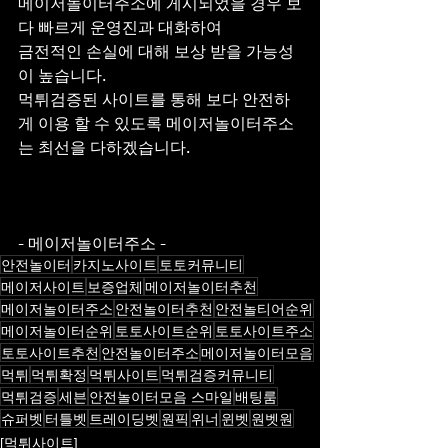
메이저놀이터주소에 게시되었을 경우 보
다 빠르게 운영진과 대화하여
금전적인 손실에 대해 보상 받을 가능성
이 높습니다.
먹튀검증된 사이트를 통해 보다 안전하
게 이용 할 수 있도록 메이저놀이터주소
는 최선을 다하겠습니다.
- 메이저놀이터주소 -
안전놀이터
카지노사이트
토토커뮤니티
메이저사이트
보증업체
메이저놀이터추천
메이저놀이터주소
안전놀이터추천
안전놀티어순위
메이저놀이터순위
토토사이트순위
토토사이트주소
토토사이트추천
안전놀이터주소
메이저놀이터모음
먹튀
먹튀확정
먹튀사이트
먹튀검증커뮤니티
먹튀검증
세븐
안전놀이터모음 스마일
배팅룸
슈퍼벳
터틀벳
트레이딩벳
원픽
위너
윈벳
원벳원
[먹튀사이트]