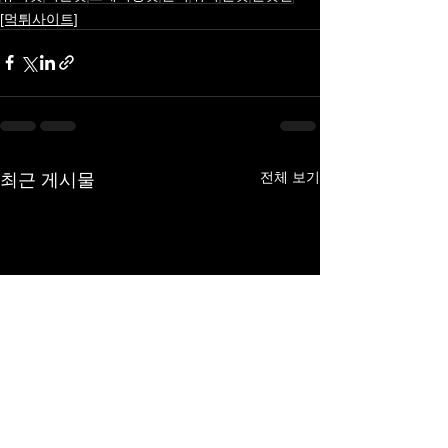
[먹튀사이트]
최근 게시물
전체 보기