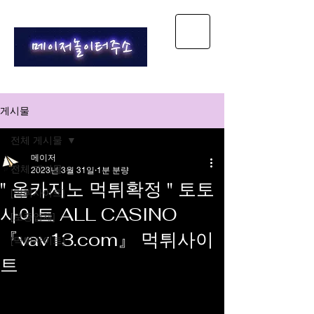
게시물
전체 게시물
메이저
전체 게시물
2023년 3월 31일
1분 분량
" 올카지노 먹튀확정 " 토토
[먹튀사이트]
사이트 ALL CASINO
[보증업체]
『vav13.com』 먹튀사이
[먹튀사이트]
트