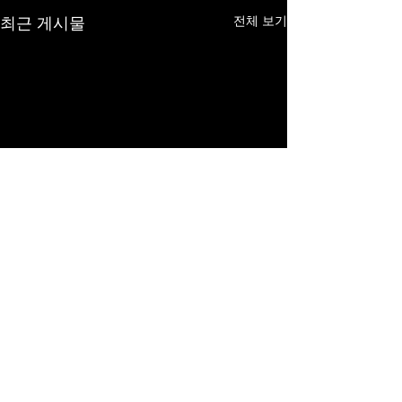
최근 게시물
전체 보기
댓글