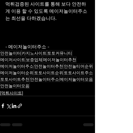
먹튀검증된 사이트를 통해 보다 안전하
게 이용 할 수 있도록 메이저놀이터주소
는 최선을 다하겠습니다.
- 메이저놀이터주소 -
안전놀이터
카지노사이트
토토커뮤니티
메이저사이트
보증업체
메이저놀이터추천
메이저놀이터주소
안전놀이터추천
안전놀티어순위
메이저놀이터순위
토토사이트순위
토토사이트주소
토토사이트추천
안전놀이터주소
메이저놀이터모음
안전놀이터모음
[먹튀사이트]