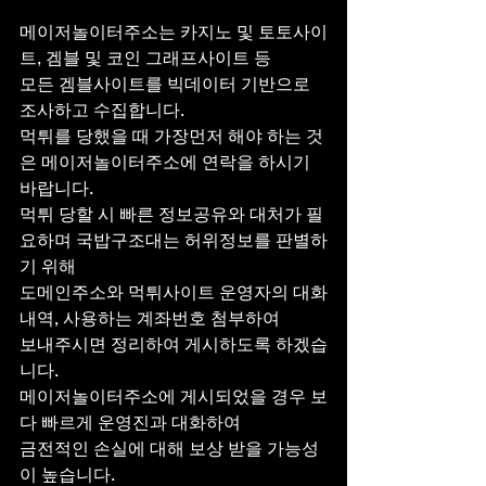
메이저놀이터주소는 카지노 및 토토사이
트, 겜블 및 코인 그래프사이트 등
모든 겜블사이트를 빅데이터 기반으로 
조사하고 수집합니다.
먹튀를 당했을 때 가장먼저 해야 하는 것
은 메이저놀이터주소에 연락을 하시기 
바랍니다.
먹튀 당할 시 빠른 정보공유와 대처가 필
요하며 국밥구조대는 허위정보를 판별하
기 위해
도메인주소와 먹튀사이트 운영자의 대화
내역, 사용하는 계좌번호 첨부하여
보내주시면 정리하여 게시하도록 하겠습
니다.
메이저놀이터주소에 게시되었을 경우 보
다 빠르게 운영진과 대화하여
금전적인 손실에 대해 보상 받을 가능성
이 높습니다.