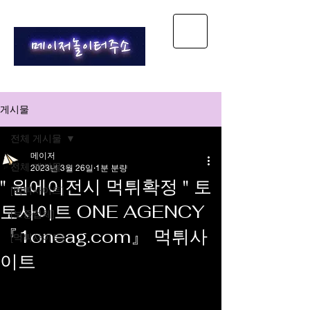
게시물
전체 게시물
메이저
전체 게시물
2023년 3월 26일
1분 분량
" 원에이전시 먹튀확정 " 토
[먹튀사이트]
토사이트 ONE AGENCY
[보증업체]
『1oneag.com』 먹튀사
[먹튀사이트]
이트