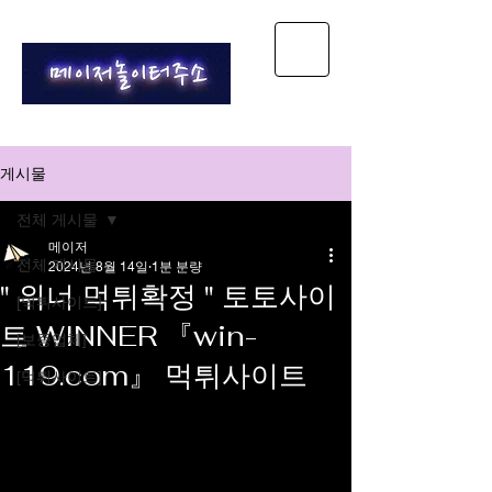
게시물
전체 게시물
메이저
전체 게시물
2024년 8월 14일
1분 분량
" 위너 먹튀확정 " 토토사이
[먹튀사이트]
트 WINNER 『win-
[보증업체]
119.com』 먹튀사이트
[먹튀사이트]