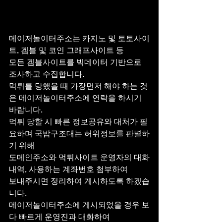
메이저놀이터주소는 카지노 및 토토사이
트, 겜블 및 코인 그래프사이트 등
모든 겜블사이트를 빅데이터 기반으로 
조사하고 수집합니다.
먹튀를 당했을 때 가장먼저 해야 하는 것
은 메이저놀이터주소에 연락을 하시기 
바랍니다.
먹튀 당할 시 빠른 정보공유와 대처가 필
요하며 국밥구조대는 허위정보를 판별하
기 위해
도메인주소와 먹튀사이트 운영자의 대화
내역, 사용하는 계좌번호 첨부하여
보내주시면 정리하여 게시하도록 하겠습
니다.
메이저놀이터주소에 게시되었을 경우 보
다 빠르게 운영진과 대화하여