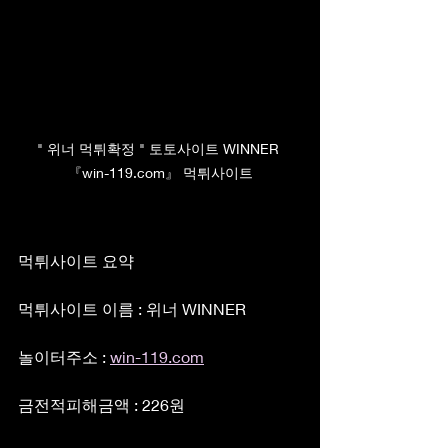
" 위너 먹튀확정 " 토토사이트 WINNER 
『win-119.com』 먹튀사이트
먹튀사이트 요약
먹튀사이트 이름 : ​위너 WINNER
놀이터주소 : 
win-119.com
금전적피해금액 : 226원