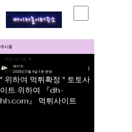
게시물
전체 게시물
메이저
전체 게시물
2023년 5월 4일
1분 분량
" 위하여 먹튀확정 " 토토사
[먹튀사이트]
이트 위하여 『dh-
[보증업체]
hh.com』 먹튀사이트
[먹튀사이트]