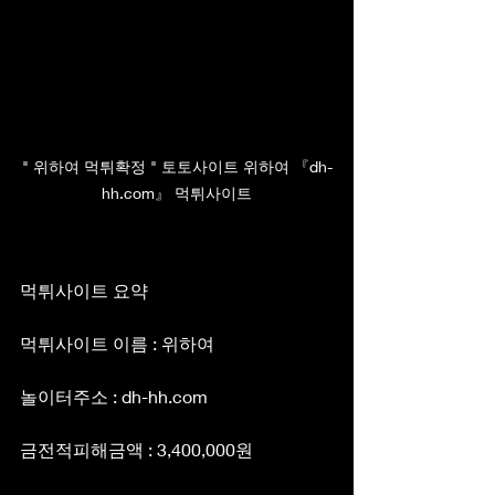
" 위하여 먹튀확정 " 토토사이트 위하여 『dh-
hh.com』 먹튀사이트
먹튀사이트 요약
먹튀사이트 이름 : ​위하여
놀이터주소 : dh-hh.com
금전적피해금액 : 3,400,000원