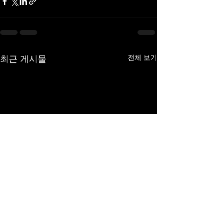
최근 게시물
전체 보기