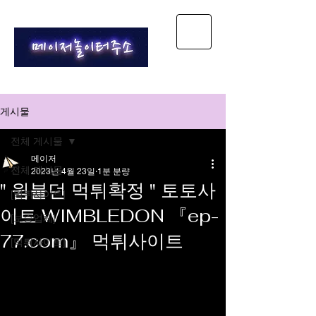
게시물
전체 게시물
메이저
전체 게시물
2023년 4월 23일
1분 분량
" 윔블던 먹튀확정 " 토토사
[먹튀사이트]
이트 WIMBLEDON 『ep-
[보증업체]
77.com』 먹튀사이트
[먹튀사이트]