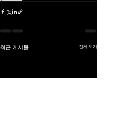
최근 게시물
전체 보기