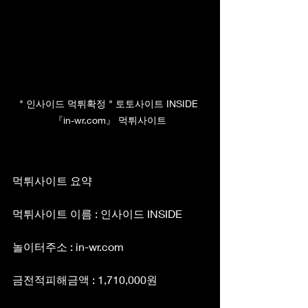
" 인사이드 먹튀확정 " 토토사이트 INSIDE 
『in-wr.com』 먹튀사이트
먹튀사이트 요약
먹튀사이트 이름 : ​인사이드 INSIDE
놀이터주소 : in-wr.com
금전적피해금액 : 1,710,000원