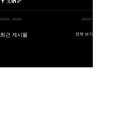
최근 게시물
전체 보기