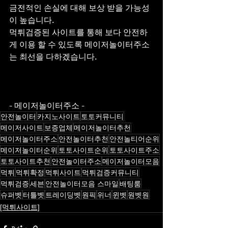
금전적인 손실에 대해 보상 받을 가능성
이 높습니다.
먹튀검증된 사이트를 통해 보다 안전하
게 이용 할 수 있도록 메이저놀이터주소
는 최선을 다하겠습니다.
- 메이저놀이터주소 -
안전놀이터
카지노사이트
토토커뮤니티
메이저사이트
보증업체
메이저놀이터추천
메이저놀이터주소
안전놀이터추천
안전놀티어순위
메이저놀이터순위
토토사이트순위
토토사이트주소
토토사이트추천
안전놀이터주소
메이저놀이터모음
먹튀
먹튀확정
먹튀사이트
먹튀검증커뮤니티
먹튀검증
세븐
안전놀이터모음 스마일
배팅룸
슈퍼벳
터틀벳
트레이딩벳
원픽
위너
윈벳
원벳원
[먹튀사이트]