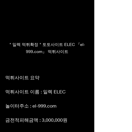
" 일렉 먹튀확정 " 토토사이트 ELEC 『el-
999.com』 먹튀사이트
먹튀사이트 요약
먹튀사이트 이름 : ​일렉 ELEC
놀이터주소 : el-999.com
금전적피해금액 : 3,000,000원