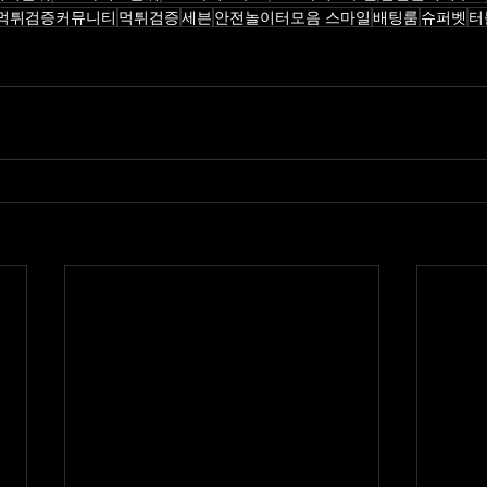
먹튀검증커뮤니티
먹튀검증
세븐
안전놀이터모음 스마일
배팅룸
슈퍼벳
터