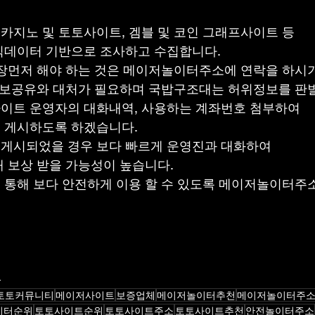
지노 및 토토사이트, 겜블 및 코인 그래프사이트 등
빅데이터 기반으로 조사하고 수집합니다.
장먼저 해야 하는 것은 메이저놀이터주소에 연락을 하시기
 정보공유와 대처가 필요하며 국밥구조대는 허위정보를 판
이트 운영자의 대화내역, 사용하는 계좌번호 첨부하여
 게시하도록 하겠습니다.
게시되었을 경우 보다 빠르게 운영진과 대화하여
 보상 받을 가능성이 높습니다.
통해 보다 안전하게 이용 할 수 있도록 메이저놀이터주
-
토토커뮤니티
메이저사이트
보증업체
메이저놀이터추천
메이저놀이터주
이터순위
토토사이트순위
토토사이트주소
토토사이트추천
안전놀이터주소