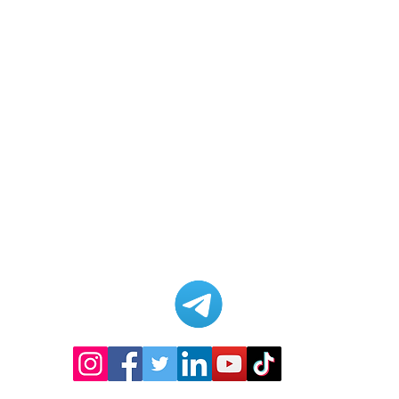
먹튀,먹튀확정,먹튀사이트,먹튀검증,먹튀검증커뮤니티,
안전놀이터,
메이저사이트,토토커뮤니티,카지노사이트,
에볼루션,슬롯사이트,
슬롯게임,바카라,
블랙잭,보증업체,
안전놀이터주소,
안전놀이터추천,
안전놀이터순위,
안전놀이터모음,
안전사이트주소,안전사이트추천,
안전사이트순위​,안전사이트모음,
메이저놀이터주소,메이저놀이터추천,
메이저놀이터순위,
메이저놀이터모음,
메이저사이트주소,
메이저놀이터추천,
메이저사이트순위,메이저놀이터모음
해외메이저놀이터주소,
메이저놀이터 검증사이트,
메이저놀이터 놀검소,
메이저 배팅사이트,메이저 안전공원