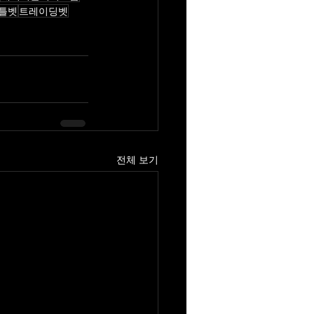
틀벳
트레이딩벳
전체 보기