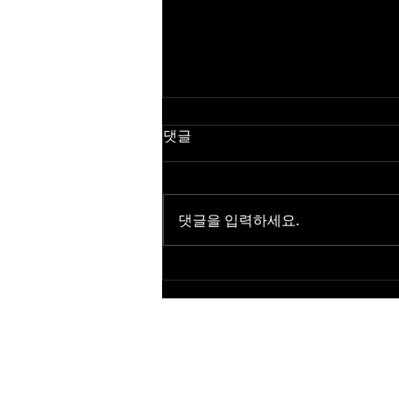
댓글
댓글을 입력하세요.
" 리드벳 먹튀확정 " 토토사이
트 LEADBET 『j-
007.com』 먹튀사이트