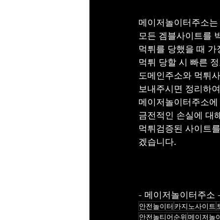
메이저놀이터주소는 카
모든 겜블사이트를 
먹튀를 당했을 때 가
먹튀 당할 시 빠른
도메인주소와 먹튀사
보내주시면 정리하여
메이저놀이터주소에 
금전적인 손실에 대해
먹튀검증된 사이트를 
겠습니다.
- 메이저놀이터주소 
안전놀이터
카지노사이트
안전놀티어순위
메이저놀