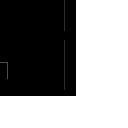
00벳 먹튀확정 " 토토사이
00BET 『sw-
0b.com』 먹튀사이트
1