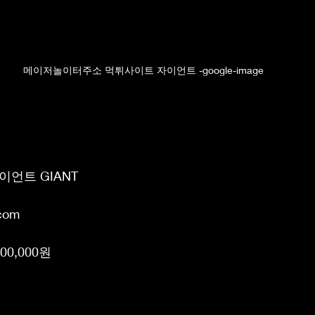
메이저놀이터주소 먹튀사이트 자이언트 -google-image
이언트 GIANT
com
00,000원