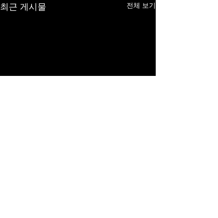
최근 게시물
전체 보기
댓글