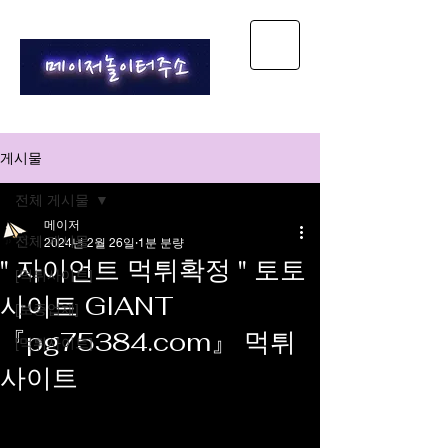
게시물
전체 게시물
메이저
전체 게시물
2024년 2월 26일
1분 분량
" 자이언트 먹튀확정 " 토토
[먹튀사이트]
사이트 GIANT
[보증업체]
『pg75384.com』 먹튀
[먹튀사이트]
사이트