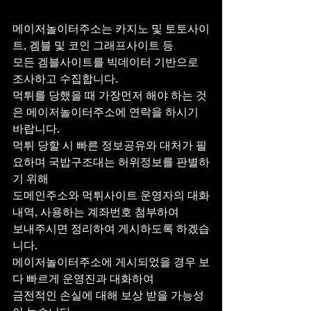
메이저놀이터주소는 카지노 및 토토사이
트, 겜블 및 코인 그래프사이트 등
모든 겜블사이트를 빅데이터 기반으로 
조사하고 수집합니다.
먹튀를 당했을 때 가장먼저 해야 하는 것
은 메이저놀이터주소에 연락을 하시기 
바랍니다.
먹튀 당할 시 빠른 정보공유와 대처가 필
요하며 국밥구조대는 허위정보를 판별하
기 위해
도메인주소와 먹튀사이트 운영자의 대화
내역, 사용하는 계좌번호 첨부하여
보내주시면 정리하여 게시하도록 하겠습
니다.
메이저놀이터주소에 게시되었을 경우 보
다 빠르게 운영진과 대화하여
금전적인 손실에 대해 보상 받을 가능성