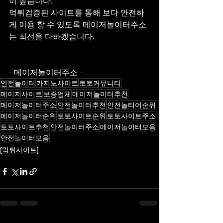
이 높습니다.
먹튀검증된 사이트를 통해 보다 안전하
게 이용 할 수 있도록 메이저놀이터주소
는 최선을 다하겠습니다.
- 메이저놀이터주소 -
안전놀이터
카지노사이트
토토커뮤니티
메이저사이트
보증업체
메이저놀이터추천
메이저놀이터주소
안전놀이터추천
안전놀티어순위
메이저놀이터순위
토토사이트순위
토토사이트주소
토토사이트추천
안전놀이터주소
메이저놀이터모음
안전놀이터모음
[먹튀사이트]