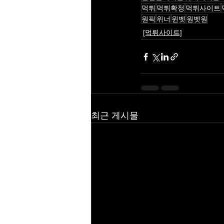
먹튀
먹튀확정
먹튀사이트
원픽
위너
윈벳
원벳원
[먹튀사이트]
최근 게시물