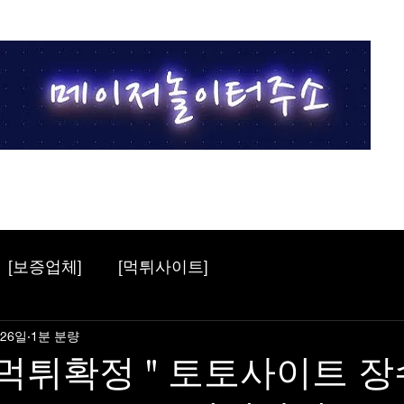
메이저놀이터
보증업체
먹튀사이트
[보증업체]
[먹튀사이트]
 26일
1분 분량
 먹튀확정 " 토토사이트 