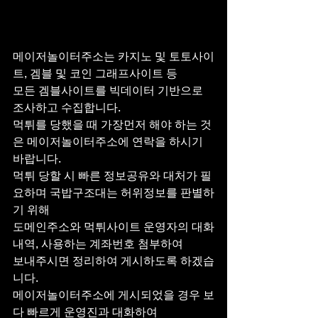
메이저놀이터주소는 카지노 및 토토사이
트, 겜블 및 코인 그래프사이트 등
모든 겜블사이트를 빅데이터 기반으로 
조사하고 수집합니다.
먹튀를 당했을 때 가장먼저 해야 하는 것
은 메이저놀이터주소에 연락을 하시기 
바랍니다.
먹튀 당할 시 빠른 정보공유와 대처가 필
요하며 국밥구조대는 허위정보를 판별하
기 위해
도메인주소와 먹튀사이트 운영자의 대화
내역, 사용하는 계좌번호 첨부하여
보내주시면 정리하여 게시하도록 하겠습
니다.
메이저놀이터주소에 게시되었을 경우 보
다 빠르게 운영진과 대화하여