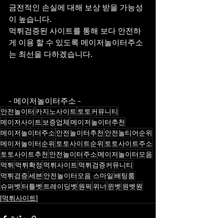
금전적인 손실에 대해 보상 받을 가능성
이 높습니다.
먹튀검증된 사이트를 통해 보다 안전하
게 이용 할 수 있도록 메이저놀이터주소
는 최선을 다하겠습니다.
- 메이저놀이터주소 -
안전놀이터
카지노사이트
토토커뮤니티
메이저사이트
보증업체
메이저놀이터추천
메이저놀이터주소
안전놀이터추천
안전놀티어순위
메이저놀이터순위
토토사이트순위
토토사이트주소
토토사이트추천
안전놀이터주소
메이저놀이터모음
먹튀
먹튀확정
먹튀사이트
먹튀검증커뮤니티
먹튀검증
세븐
안전놀이터모음 스마일
배팅룸
슈퍼벳
터틀벳
트레이딩벳
원픽
위너
윈벳
원벳원
[먹튀사이트]