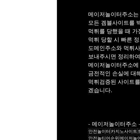
메이저놀이터주소는 카
모든 겜블사이트를 
먹튀를 당했을 때 가
먹튀 당할 시 빠른
도메인주소와 먹튀사
보내주시면 정리하여
메이저놀이터주소에 
금전적인 손실에 대해
먹튀검증된 사이트를 
겠습니다.
- 메이저놀이터주소 
안전놀이터
카지노사이트
안전놀티어순위
메이저놀