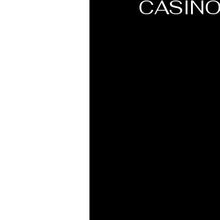
CASIN