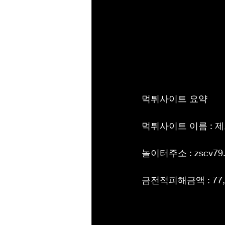
먹튀사이트 요약
먹튀사이트 이름 : ​제
놀이터주소 : zscv79
금전적피해금액 : 77,4