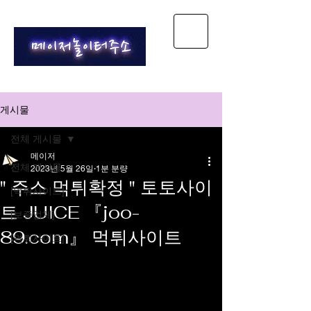
게시물
전체 게시물
메이저
전체 게시물
2023년 5월 26일
1분 분량
" 주스 먹튀확정 " 토토사이
[먹튀사이트]
트 JUICE 『joo-
[보증업체]
89.com』 먹튀사이트
[먹튀사이트]