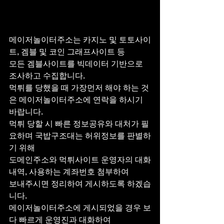
메이저놀이터주소는 카지노 및 토토사이
트, 겜블 및 코인 그래프사이트 등
모든 겜블사이트를 빅데이터 기반으로 
조사하고 수집합니다.
먹튀를 당했을 때 가장먼저 해야 하는 것
은 메이저놀이터주소에 연락을 하시기 
바랍니다.
먹튀 당할 시 빠른 정보공유와 대처가 필
요하며 국밥구조대는 허위정보를 판별하
기 위해
도메인주소와 먹튀사이트 운영자의 대화
내역, 사용하는 계좌번호 첨부하여
보내주시면 정리하여 게시하도록 하겠습
니다.
메이저놀이터주소에 게시되었을 경우 보
다 빠르게 운영진과 대화하여