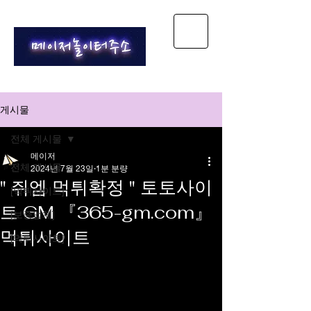
게시물
전체 게시물
메이저
전체 게시물
2024년 7월 23일
1분 분량
" 쥐엠 먹튀확정 " 토토사이
[먹튀사이트]
트 GM 『365-gm.com』
[보증업체]
먹튀사이트
[먹튀사이트]