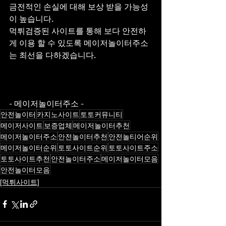
금전적인 손실에 대해 보상 받을 가능성
이 높습니다.
먹튀검증된 사이트를 통해 보다 안전하
게 이용 할 수 있도록 메이저놀이터주소
는 최선을 다하겠습니다.
- 메이저놀이터주소 -
안전놀이터
카지노사이트
토토커뮤니티
메이저사이트
보증업체
메이저놀이터추천
메이저놀이터주소
안전놀이터추천
안전놀티어순위
메이저놀이터순위
토토사이트순위
토토사이트주소
토토사이트추천
안전놀이터주소
메이저놀이터모음
안전놀이터모음
[먹튀사이트]