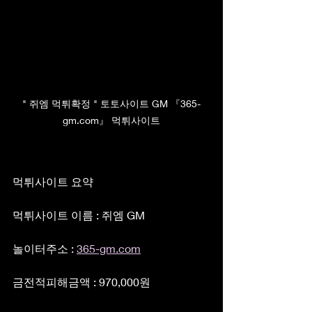
" 쥐엠 먹튀확정 " 토토사이트 GM 『365-
gm.com』 먹튀사이트
먹튀사이트 요약
먹튀사이트 이름 : ​쥐엠 GM
놀이터주소 : 
365-gm.com
금전적피해금액 : 970,000원