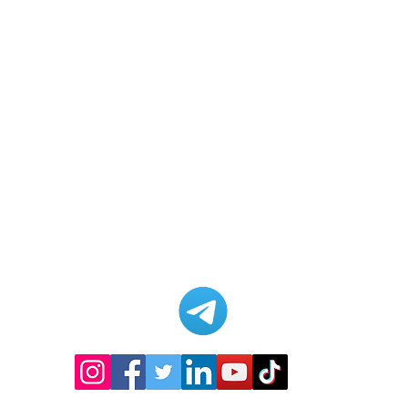
먹튀,먹튀확정,먹튀사이트,먹튀검증,먹튀검증커뮤니티,
안전놀이터,
메이저사이트,토토커뮤니티,카지노사이트,
에볼루션,슬롯사이트,
슬롯게임,바카라,
블랙잭,보증업체,
안전놀이터주소,
안전놀이터추천,
안전놀이터순위,
안전놀이터모음,
안전사이트주소,안전사이트추천,
안전사이트순위​,안전사이트모음,
메이저놀이터주소,메이저놀이터추천,
메이저놀이터순위,
메이저놀이터모음,
메이저사이트주소,
메이저놀이터추천,
메이저사이트순위,메이저놀이터모음
해외메이저놀이터주소,
메이저놀이터 검증사이트,
메이저놀이터 놀검소,
메이저 배팅사이트,메이저 안전공원