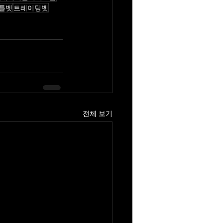
틀벳
트레이딩벳
전체 보기