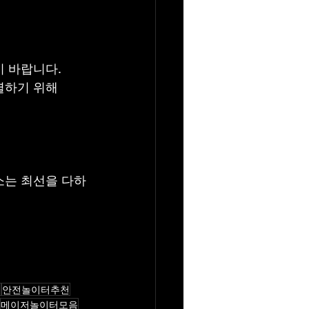
 바랍니다.
별하기 위해
소는 최선을 다하
소
안전놀이터추천
메이저놀이터모음