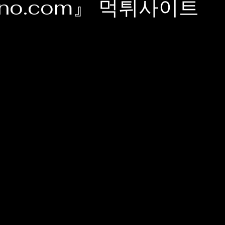
ono.com』 먹튀사이트