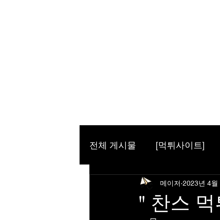
전체 게시물
[먹튀사이트]
메이저
2023년 4월
" 찬스 