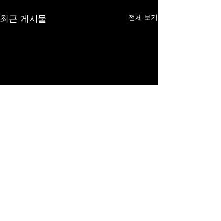
최근 게시물
전체 보기
댓글